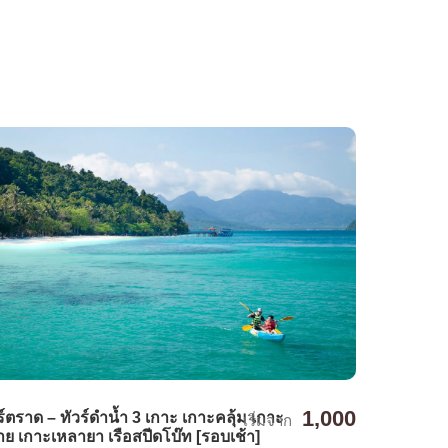
1,000
ร์ตราด – ทัวร์ดำน้ำ 3 เกาะ เกาะคลุ้ม เกาะ
เริ่มจาก
ย เกาะเหลายา เรือสปีดโบ๊ท [รอบเช้า]