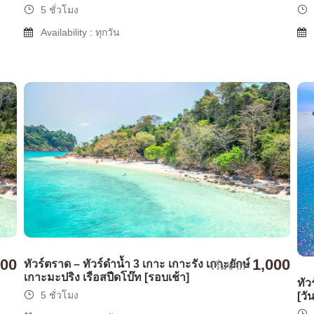
5 ชั่วโมง
Availability : ทุกวัน
000
1,000
ทัวร์ตราด – ทัวร์ดำน้ำ 3 เกาะ เกาะรัง เกาะยักษ์
เริ่มจาก
เกาะมะปริง เรือสปีดโบ๊ท [รอบเช้า]
ทัว
5 ชั่วโมง
[วั