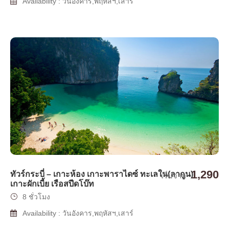
Availability : วันอังคาร,พฤหัสฯ,เสาร์
1,290
ทัวร์กระบี่ – เกาะห้อง เกาะพาราไดซ์ ทะเลใน(ลากูน)
เริ่มจาก
เกาะผักเบี้ย เรือสปีดโบ๊ท
8 ชั่วโมง
Availability : วันอังคาร,พฤหัสฯ,เสาร์