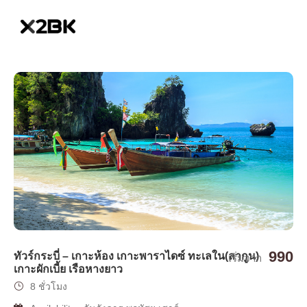
990
ทัวร์กระบี่ – เกาะห้อง เกาะพาราไดซ์ ทะเลใน(ลากูน)
เริ่มจาก
เกาะผักเบี้ย เรือหางยาว
8 ชั่วโมง