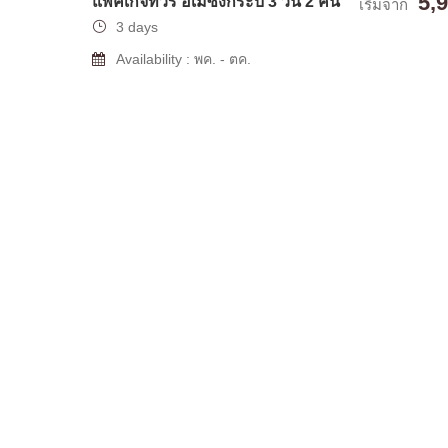
5,
แพ็คเกจทัวร์ อเมซิ่งกระบี่ 3 วัน 2 คืน
เริ่มจาก
3 days
Availability : พค. - ตค.