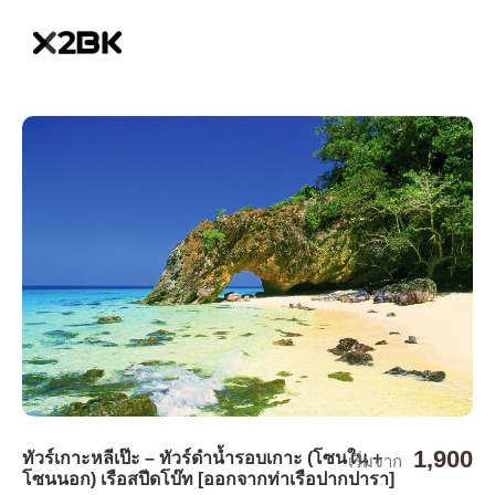
1,900
ทัวร์เกาะหลีเป๊ะ – ทัวร์ดำน้ำรอบเกาะ (โซนใน +
เริ่มจาก
โซนนอก) เรือสปีดโบ๊ท [ออกจากท่าเรือปากปารา]