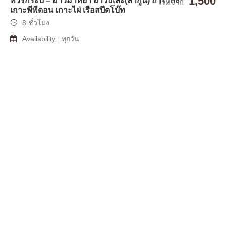
1,500
ทัวร์กระบี่ – อ่าวมาหยา อ่าวปิเละ(ลากูน) ถ้ำไวกิ้ง
เริ่มจาก
เกาะพีพีดอน เกาะไผ่ เรือสปีดโบ๊ท
8 ชั่วโมง
Availability : ทุกวัน