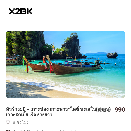
990
ทัวร์กระบี่ – เกาะห้อง เกาะพาราไดซ์ ทะเลใน(ลากูน)
เริ่มจาก
เกาะผักเบี้ย เรือหางยาว
8 ชั่วโมง