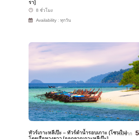
รา]
8 ชั่วโมง
Availability : ทุกวัน
5
ทัวร์เกาะหลีเป๊ะ – ทัวร์ดำน้ำรอบเกาะ (โซนใน)
เริ่มจาก
โดยเรือหางยาว [ออกจากเกาะหลีเป๊ะ]