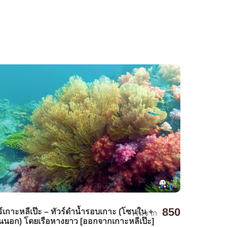
850
ร์เกาะหลีเป๊ะ – ทัวร์ดำน้ำรอบเกาะ (โซนใน +
เริ่มจาก
นอก) โดยเรือหางยาว [ออกจากเกาะหลีเป๊ะ]