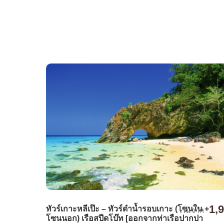
1,
ทัวร์เกาะหลีเป๊ะ – ทัวร์ดำน้ำรอบเกาะ (โซนใน +
เริ่มจาก
โซนนอก) เรือสปีดโบ๊ท [ออกจากท่าเรือปากปา