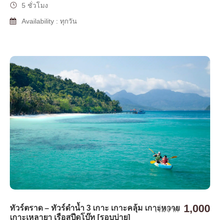
5 ชั่วโมง
Availability : ทุกวัน
1,000
ทัวร์ตราด – ทัวร์ดำน้ำ 3 เกาะ เกาะคลุ้ม เกาะหวาย
เริ่มจาก
เกาะเหลายา เรือสปีดโบ๊ท [รอบบ่าย]