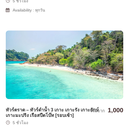
5 ชั่วโมง
Availability : ทุกวัน
1,000
ทัวร์ตราด – ทัวร์ดำน้ำ 3 เกาะ เกาะรัง เกาะยักษ์
เริ่มจาก
เกาะมะปริง เรือสปีดโบ๊ท [รอบเช้า]
5 ชั่วโมง