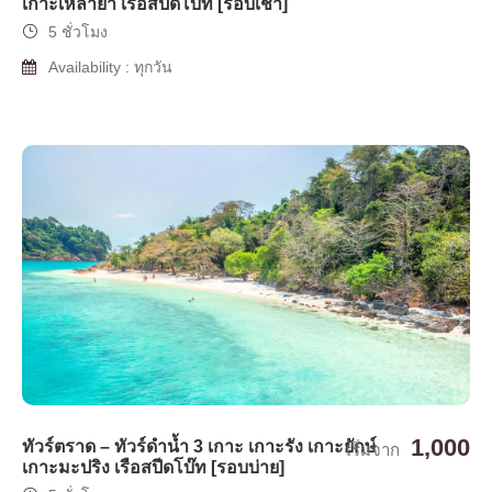
เกาะเหลายา เรือสปีดโบ๊ท [รอบเช้า]
5 ชั่วโมง
Availability : ทุกวัน
1,000
ทัวร์ตราด – ทัวร์ดำน้ำ 3 เกาะ เกาะรัง เกาะยักษ์
เริ่มจาก
เกาะมะปริง เรือสปีดโบ๊ท [รอบบ่าย]