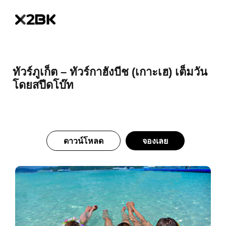
ทัวร์ภูเก็ต – ทัวร์กาฮังบีช (เกาะเฮ) เต็มวัน
โดยสปีดโบ๊ท
ดาวน์โหลด
จองเลย