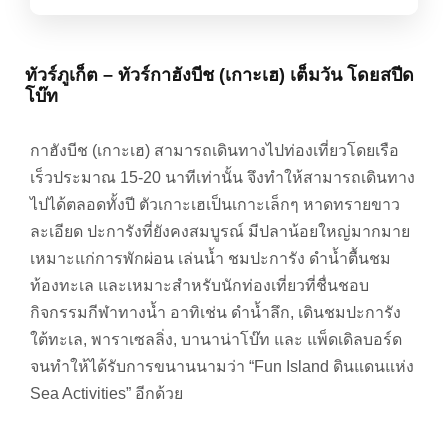
ทัวร์ภูเก็ต – ทัวร์กาฮังบีช (เกาะเฮ) เต็มวัน โดยสปีด
โบ๊ท
กาฮังบีช (เกาะเฮ) สามารถเดินทางไปท่องเที่ยวโดยเรือ
เร็วประมาณ 15-20 นาทีเท่านั้น จึงทำให้สามารถเดินทาง
ไปได้ตลอดทั้งปี ตัวเกาะเฮเป็นเกาะเล็กๆ หาดทรายขาว
ละเอียด ปะการังที่ยังคงสมบูรณ์ มีปลาน้อยใหญ่มากมาย
เหมาะแก่การพักผ่อน เล่นน้ำ ชมปะการัง ดำน้ำตื้นชม
ท้องทะเล และเหมาะสำหรับนักท่องเที่ยวที่ชื่นชอบ
กิจกรรมกีฬาทางน้ำ อาทิเช่น ดำน้ำลึก, เดินชมปะการัง
ใต้ทะเล, พาราเซลลิ่ง, บานาน่าโบ๊ท และ แพ็ดเดิลบอร์ด
จนทำให้ได้รับการขนานนามว่า “Fun Island ดินแดนแห่ง
Sea Activities” อีกด้วย