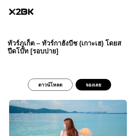
ทัวร์ภูเก็ต – ทัวร์กาฮังบีช (เกาะเฮ) โดยส
ปีดโบ๊ท [รอบบ่าย]
ดาวน์โหลด
จองเลย