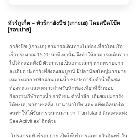
ทัวร์ภูเก็ต – ทัวร์กาฮังบีช (เกาะเฮ) โดยสปีดโบ๊ท
[รอบบ่าย]
กาฮังบีช (เกาะเฮ) สามารถเดินทางไปท่องเที่ยวโดยเรือ
เร็วประมาณ 15-20 นาทีเท่านั้น จึงทำให้สามารถเดินทาง
ไปได้ตลอดทั้งปี ตัวเกาะเฮเป็นเกาะเล็กๆ หาดทรายขาว
ละเอียด ปะการังที่ยังคงสมบูรณ์ มีปลาน้อยใหญ่มากมาย
เหมาะแก่การพักผ่อน เล่นน้ำ ชมปะการัง ดำน้ำตื้นชม
ท้องทะเล และเหมาะสำหรับนักท่องเที่ยวที่ชื่นชอบ
กิจกรรมกีฬาทางน้ำ อาทิเช่น ดำน้ำลึก, เดินชมปะการัง
ใต้ทะเล, พาราเซลลิ่ง, บานาน่าโบ๊ท และ แพ็ดเดิลบอร์ด
จนทำให้ได้รับการขนานนามว่า “Fun Island ดินแดนแห่ง
Sea Activities” อีกด้วย
โปรแกรมทัวร์รอบบ่าย เปิดให้บริการเฉพาะวันจันทร์ วัน