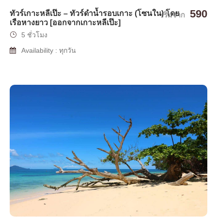
590
ทัวร์เกาะหลีเป๊ะ – ทัวร์ดำน้ำรอบเกาะ (โซนใน) โดย
เริ่มจาก
เรือหางยาว [ออกจากเกาะหลีเป๊ะ]
5 ชั่วโมง
Availability : ทุกวัน