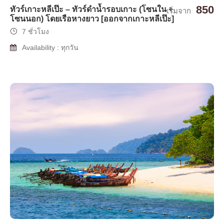
850
ทัวร์เกาะหลีเป๊ะ – ทัวร์ดำน้ำรอบเกาะ (โซนใน +
เริ่มจาก
โซนนอก) โดยเรือหางยาว [ออกจากเกาะหลีเป๊ะ]
7 ชั่วโมง
Availability : ทุกวัน