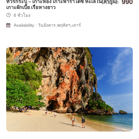
990
ทัวร์กระบี่ – เกาะห้อง เกาะพาราไดซ์ ทะเลใน(ลากูน)
เริ่มจาก
เกาะผักเบี้ย เรือหางยาว
8 ชั่วโมง
Availability : วันอังคาร,พฤหัสฯ,เสาร์