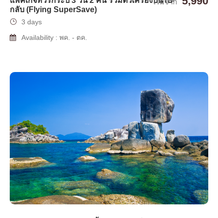
5,990
แพ็คเกจทัวร์กระบี่ 3 วัน 2 คืน รวมตั๋วเครื่องบินไป-
เริ่มจาก
กลับ (Flying SuperSave)
3 days
Availability : พค. - ตค.