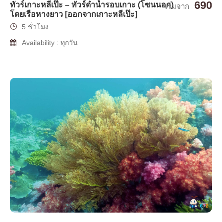
690
ทัวร์เกาะหลีเป๊ะ – ทัวร์ดำน้ำรอบเกาะ (โซนนอก)
เริ่มจาก
โดยเรือหางยาว [ออกจากเกาะหลีเป๊ะ]
5 ชั่วโมง
Availability : ทุกวัน