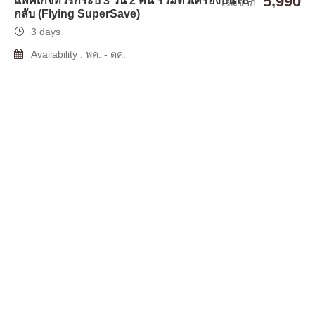
5,990
แพ็คเกจทัวร์กระบี่ 3 วัน 2 คืน รวมตั๋วเครื่องบินไป-
เริ่มจาก
กลับ (Flying SuperSave)
3 days
Availability : พค. - ตค.