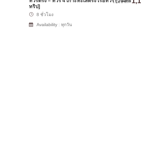
1,
ทัวร์ตรัง – ทัวร์ 4 เกาะทะเลตรัง เรือทัวร์ [วันเดย์
เริ่มจาก
ทริป]
8 ชั่วโมง
Availability : ทุกวัน