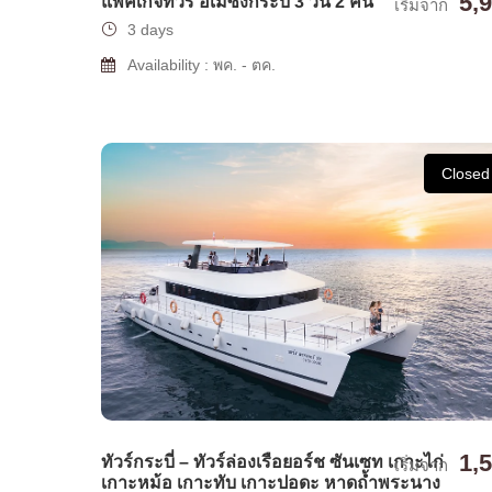
5,
แพ็คเกจทัวร์ อเมซิ่งกระบี่ 3 วัน 2 คืน
เริ่มจาก
3 days
Availability : พค. - ตค.
Closed
1,
ทัวร์กระบี่ – ทัวร์ล่องเรือยอร์ช ซันเซท เกาะไก่
เริ่มจาก
เกาะหม้อ เกาะทับ เกาะปอดะ หาดถ้ำพระนาง