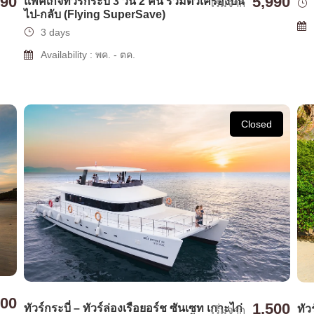
990
5,990
แพ็คเกจทัวร์กระบี่ 3 วัน 2 คืน รวมตั๋วเครื่องบิน
เริ่มจาก
ไป-กลับ (Flying SuperSave)
3 days
Availability : พค. - ตค.
Closed
300
1,500
ทัวร์กระบี่ – ทัวร์ล่องเรือยอร์ช ซันเซท เกาะไก่
ทัว
เริ่มจาก