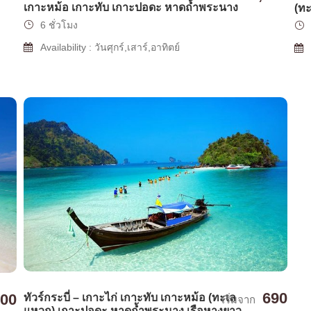
เกาะหม้อ เกาะทับ เกาะปอดะ หาดถ้ำพระนาง
(ทะ
6 ชั่วโมง
Availability : วันศุกร์,เสาร์,อาทิตย์
690
100
ทัวร์กระบี่ – เกาะไก่ เกาะทับ เกาะหม้อ (ทะเล
เริ่มจาก
แหวก) เกาะปอดะ หาดถ้ำพระนาง เรือหางยาว