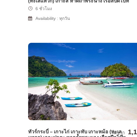
(ทะเลแหวก) เกาะสี่ หาดถ้ำพระนาง เรือสปีดโบ๊ท
6 ชั่วโมง
Availability : ทุกวัน
1,
ทัวร์กระบี่ – เกาะไก่ เกาะทับ เกาะหม้อ (ทะเล
เริ่มจาก