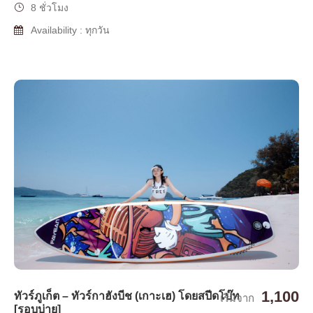
8 ชั่วโมง
Availability : ทุกวัน
1,100
ทัวร์ภูเก็ต – ทัวร์กาฮังบีช (เกาะเฮ) โดยสปีดโบ๊ท
เริ่มจาก
[รอบบ่าย]