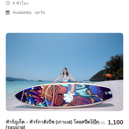
8 ชั่วโมง
Availability : ทุกวัน
1,100
ทัวร์ภูเก็ต – ทัวร์กาฮังบีช (เกาะเฮ) โดยสปีดโบ๊ท
เริ่มจาก
[รอบบ่าย]