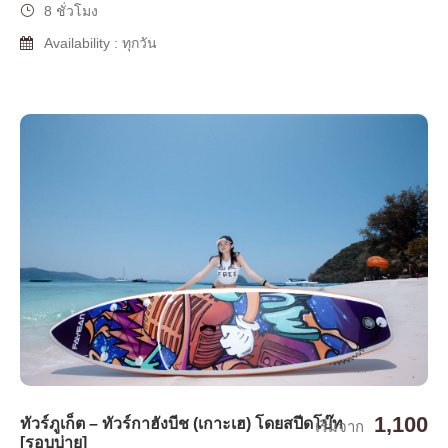
8 ชั่วโมง
Availability : ทุกวัน
1,100
ทัวร์ภูเก็ต – ทัวร์กาฮังบีช (เกาะเฮ) โดยสปีดโบ๊ท
เริ่มจาก
[รอบบ่าย]